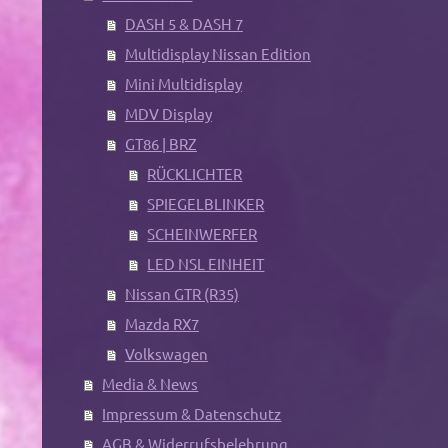
DASH 5 & DASH 7
Multidisplay Nissan Edition
Mini Multidisplay
MDV Display
GT86 | BRZ
RÜCKLICHTER
SPIEGELBLINKER
SCHEINWERFER
LED NSL EINHEIT
Nissan GTR (R35)
Mazda RX7
Volkswagen
Media & News
Impressum & Datenschutz
AGB & Widerrufsbelehrung