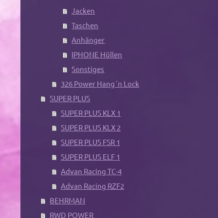
Jacken
Taschen
Anhänger
IPHONE Hüllen
Sonstiges
326 Power Hang´n Lock
SUPER PLUS
SUPER PLUS KLX 1
SUPER PLUS KLX 2
SUPER PLUS FSR 1
SUPER PLUS ELF 1
Advan Racing TC-4
Advan Racing RZF2
BEHRMAN
RWD POWER