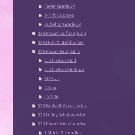
Feder GradeUP
Airlift Cupman
Zubehör GradeUP
326 Power Aufhängung
326 Nuts & Stehbolzen
326 Power Bodykit´s
Gacha Bari Mild
Gacha Bari Medium
3D Star
D-Lux
LS 3.26
326 Bodykit Accessories
326 D-Rey Scheinwerfer
326 Power Merchandise
T-Shirts & Hoodies